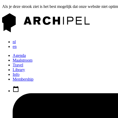
Als je deze strook ziet is het best mogelijk dat onze website niet opti
nl
en
Agenda
Maalstroom
Travel
Library
Info
Membership