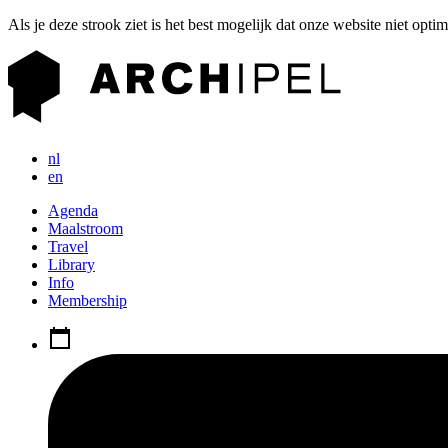
Als je deze strook ziet is het best mogelijk dat onze website niet opti
nl
en
Agenda
Maalstroom
Travel
Library
Info
Membership