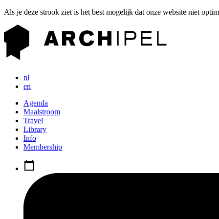
Als je deze strook ziet is het best mogelijk dat onze website niet opti
nl
en
Agenda
Maalstroom
Travel
Library
Info
Membership