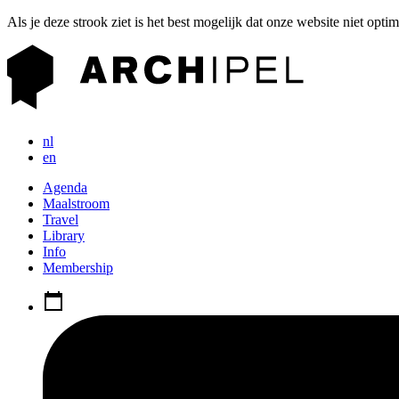
Als je deze strook ziet is het best mogelijk dat onze website niet opti
nl
en
Agenda
Maalstroom
Travel
Library
Info
Membership