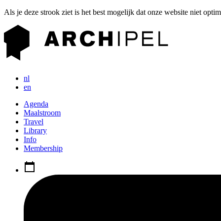
Als je deze strook ziet is het best mogelijk dat onze website niet opti
nl
en
Agenda
Maalstroom
Travel
Library
Info
Membership