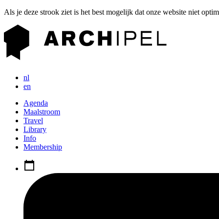
Als je deze strook ziet is het best mogelijk dat onze website niet opti
nl
en
Agenda
Maalstroom
Travel
Library
Info
Membership