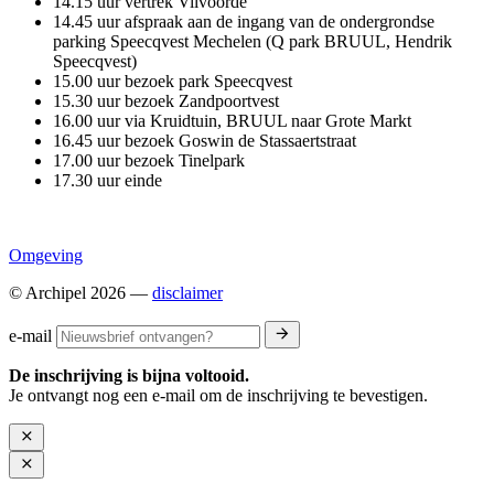
14.15 uur vertrek Vilvoorde
14.45 uur afspraak aan de ingang van de ondergrondse
parking Speecqvest Mechelen (Q park
BRUUL
, Hendrik
Speecqvest)
15.00 uur bezoek park Speecqvest
15.30 uur bezoek Zandpoortvest
16.00 uur via Kruidtuin,
BRUUL
naar Grote Markt
16.45 uur bezoek Goswin de Stassaertstraat
17.00 uur bezoek Tinelpark
17.30 uur einde
Omgeving
© Archipel 2026
—
disclaimer
e-mail
De inschrijving is bijna voltooid.
Je ontvangt nog een e-mail om de inschrijving te bevestigen.