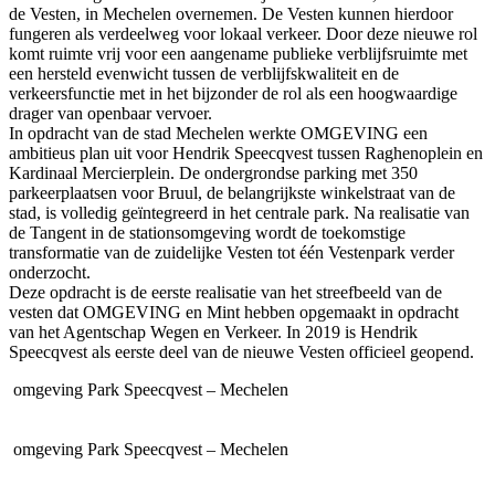
de Vesten, in Mechelen overnemen. De Vesten kunnen hierdoor
fungeren als verdeelweg voor lokaal verkeer. Door deze nieuwe rol
komt ruimte vrij voor een aangename publieke verblijfsruimte met
een hersteld evenwicht tussen de verblijfskwaliteit en de
verkeersfunctie met in het bijzonder de rol als een hoogwaardige
drager van openbaar vervoer.
In opdracht van de stad Mechelen werkte
OMGEVING
een
ambitieus plan uit voor Hendrik Speecqvest tussen Raghenoplein en
Kardinaal Mercierplein. De ondergrondse parking met 350
parkeerplaatsen voor Bruul, de belangrijkste winkelstraat van de
stad, is volledig geïntegreerd in het centrale park. Na realisatie van
de Tangent in de stationsomgeving wordt de toekomstige
transformatie van de zuidelijke Vesten tot één Vestenpark verder
onderzocht.
Deze opdracht is de eerste realisatie van het streefbeeld van de
vesten dat
OMGEVING
en Mint hebben opgemaakt in opdracht
van het Agentschap Wegen en Verkeer. In 2019 is Hendrik
Speecqvest als eerste deel van de nieuwe Vesten officieel geopend.
omgeving
Park Speecqvest – Mechelen
omgeving
Park Speecqvest – Mechelen