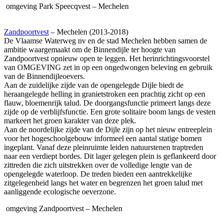
omgeving
Park Speecqvest – Mechelen
Zandpoortvest
– Mechelen (2013-2018)
De Vlaamse Waterweg nv en de stad Mechelen hebben samen de
ambitie waargemaakt om de Binnendijle ter hoogte van
Zandpoortvest opnieuw open te leggen. Het herinrichtingsvoorstel
van
OMGEVING
zet in op een ongedwongen beleving en gebruik
van de Binnendijleoevers.
Aan de zuidelijke zijde van de opengelegde Dijle biedt de
heraangelegde helling in granietstroken een prachtig zicht op een
flauw, bloemenrijk talud. De doorgangsfunctie primeert langs deze
zijde op de verblijfsfunctie. Een grote solitaire boom langs de vesten
markeert het groen karakter van deze plek.
Aan de noordelijke zijde van de Dijle zijn op het nieuw entreeplein
voor het hogeschoolgebouw informeel een aantal statige bomen
ingeplant. Vanaf deze pleinruimte leiden natuurstenen traptreden
naar een verdiept bordes. Dit lager gelegen plein is geflankeerd door
zittreden die zich uitstrekken over de volledige lengte van de
opengelegde waterloop. De treden bieden een aantrekkelijke
zitgelegenheid langs het water en begrenzen het groen talud met
aanliggende ecologische oeverzone.
omgeving
Zandpoortvest – Mechelen