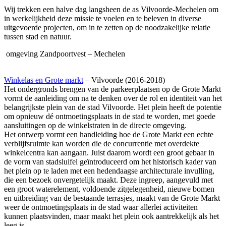
Wij trekken een halve dag langsheen de as Vilvoorde-Mechelen om
in werkelijkheid deze missie te voelen en te beleven in diverse
uitgevoerde projecten, om in te zetten op de noodzakelijke relatie
tussen stad en natuur.
omgeving
Zandpoortvest – Mechelen
Winkelas en Grote markt
– Vilvoorde (2016-2018)
Het ondergronds brengen van de parkeerplaatsen op de Grote Markt
vormt de aanleiding om na te denken over de rol en identiteit van het
belangrijkste plein van de stad Vilvoorde. Het plein heeft de potentie
om opnieuw dé ontmoetingsplaats in de stad te worden, met goede
aansluitingen op de winkelstraten in de directe omgeving.
Het ontwerp vormt een handleiding hoe de Grote Markt een echte
verblijfsruimte kan worden die de concurrentie met overdekte
winkelcentra kan aangaan. Juist daarom wordt een groot gebaar in
de vorm van stadsluifel geïntroduceerd om het historisch kader van
het plein op te laden met een hedendaagse architecturale invulling,
die een bezoek onvergetelijk maakt. Deze ingreep, aangevuld met
een groot waterelement, voldoende zitgelegenheid, nieuwe bomen
en uitbreiding van de bestaande terrasjes, maakt van de Grote Markt
weer de ontmoetingsplaats in de stad waar allerlei activiteiten
kunnen plaatsvinden, maar maakt het plein ook aantrekkelijk als het
leeg is.