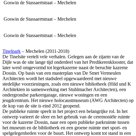
Goswin de Stassaertstraat – Mechelen
Goswin de Stassaertstraat – Mechelen
Goswin de Stassaertstraat – Mechelen
Tinelpark
– Mechelen (2011-2018)
De Tinelsite vertelt vele verhalen. Gelegen aan de zijarm van de
Dijle was de site lange tijd onderdeel van het Predikerenklooster, dat
later werd omgevormd tot legerkazerne naast de beruchte kazerne
Dossin. Op basis van een masterplan van De Smet Vermeulen
Architecten wordt het stadsdeel opgewaardeerd met nieuwe
stedelijke voorzieningen, zoals een nieuwe bibliotheek (Hild und K
Architekten in samenwerking met Stuhlmacher Architecten), een
ondergrondse parkeergarage, nieuwe woningen en een
jeugdcentrum. Het nieuwe holocaustmuseum (
AWG
Architecten) op
de kop van de site is eind 2012 geopend.
De publieke ruimte speelt in het project een belangrijke rol. In het
ontwerp varieert de sfeer en het gebruik van de ceremoniële ruimte
voor de kazerne Dossin, naar een open publieke parkruimte tussen
het museum en de bibliotheek en een groene ruimte met sport- en
spelgelegenheden voor de buurt. Het ontwerp komt tot stand in een