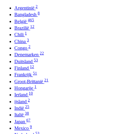
2
Argentinië
8
Bangladesh
465
België
12
Brazilië
1
Chili
3
China
2
Congo
22
Denemarken
53
Duitsland
12
Finland
51
Frankrijk
21
Groot-Brittanië
1
Hongarije
10
Ierland
2
ijsland
25
Indië
38
Italië
67
Japan
9
Mexico
53