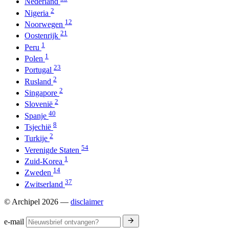
Nederland
2
Nigeria
12
Noorwegen
21
Oostenrijk
1
Peru
1
Polen
23
Portugal
2
Rusland
2
Singapore
2
Slovenië
40
Spanje
8
Tsjechië
2
Turkije
54
Verenigde Staten
1
Zuid-Korea
14
Zweden
37
Zwitserland
© Archipel 2026
—
disclaimer
e-mail