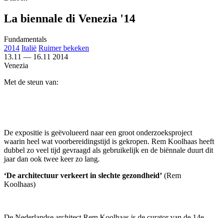
La biennale di Venezia '14
Fundamentals
2014
Italië
Ruimer bekeken
13.11
—
16.11
2014
Venezia
Met de steun van:
De expositie is geëvolueerd naar een groot onderzoeksproject
waarin heel wat voorbereidingstijd is gekropen. Rem Koolhaas heeft
dubbel zo veel tijd gevraagd als gebruikelijk en de biënnale duurt dit
jaar dan ook twee keer zo lang.
‘De architectuur verkeert in slechte gezondheid’
(Rem
Koolhaas)
De Nederlandse architect Rem Koolhaas is de curator van de 14e