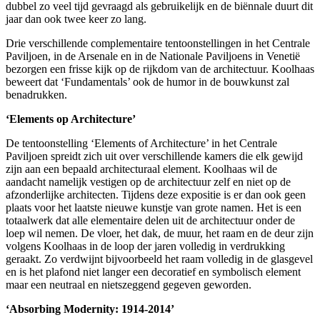
dubbel zo veel tijd gevraagd als gebruikelijk en de biënnale duurt dit
jaar dan ook twee keer zo lang.
Drie verschillende complementaire tentoonstellingen in het Centrale
Paviljoen, in de Arsenale en in de Nationale Paviljoens in Venetië
bezorgen een frisse kijk op de rijkdom van de architectuur. Koolhaas
beweert dat ‘Fundamentals’ ook de humor in de bouwkunst zal
benadrukken.
‘Elements op Architecture’
De tentoonstelling ‘Elements of Architecture’ in het Centrale
Paviljoen spreidt zich uit over verschillende kamers die elk gewijd
zijn aan een bepaald architecturaal element. Koolhaas wil de
aandacht namelijk vestigen op de architectuur zelf en niet op de
afzonderlijke architecten. Tijdens deze expositie is er dan ook geen
plaats voor het laatste nieuwe kunstje van grote namen. Het is een
totaalwerk dat alle elementaire delen uit de architectuur onder de
loep wil nemen. De vloer, het dak, de muur, het raam en de deur zijn
volgens Koolhaas in de loop der jaren volledig in verdrukking
geraakt. Zo verdwijnt bijvoorbeeld het raam volledig in de glasgevel
en is het plafond niet langer een decoratief en symbolisch element
maar een neutraal en nietszeggend gegeven geworden.
‘Absorbing Modernity: 1914-2014’