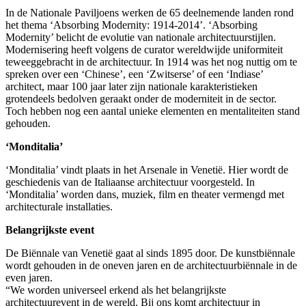
In de Nationale Paviljoens werken de 65 deelnemende landen rond
het thema ‘Absorbing Modernity: 1914-2014’. ‘Absorbing
Modernity’ belicht de evolutie van nationale architectuurstijlen.
Modernisering heeft volgens de curator wereldwijde uniformiteit
teweeggebracht in de architectuur. In 1914 was het nog nuttig om te
spreken over een ‘Chinese’, een ‘Zwitserse’ of een ‘Indiase’
architect, maar 100 jaar later zijn nationale karakteristieken
grotendeels bedolven geraakt onder de moderniteit in de sector.
Toch hebben nog een aantal unieke elementen en mentaliteiten stand
gehouden.
‘Monditalia’
‘Monditalia’ vindt plaats in het Arsenale in Venetië. Hier wordt de
geschiedenis van de Italiaanse architectuur voorgesteld. In
‘Monditalia’ worden dans, muziek, film en theater vermengd met
architecturale installaties.
Belangrijkste event
De Biënnale van Venetië gaat al sinds 1895 door. De kunstbiënnale
wordt gehouden in de oneven jaren en de architectuurbiënnale in de
even jaren.
“We worden universeel erkend als het belangrijkste
architectuurevent in de wereld. Bij ons komt architectuur in