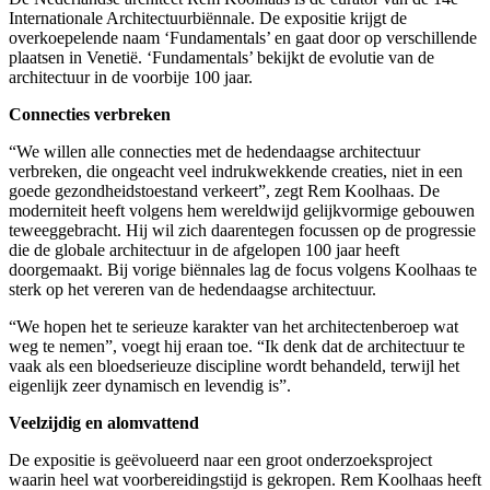
Internationale Architectuurbiënnale. De expositie krijgt de
overkoepelende naam ‘Fundamentals’ en gaat door op verschillende
plaatsen in Venetië. ‘Fundamentals’ bekijkt de evolutie van de
architectuur in de voorbije 100 jaar.
Connecties verbreken
“We willen alle connecties met de hedendaagse architectuur
verbreken, die ongeacht veel indrukwekkende creaties, niet in een
goede gezondheidstoestand verkeert”, zegt Rem Koolhaas. De
moderniteit heeft volgens hem wereldwijd gelijkvormige gebouwen
teweeggebracht. Hij wil zich daarentegen focussen op de progressie
die de globale architectuur in de afgelopen 100 jaar heeft
doorgemaakt. Bij vorige biënnales lag de focus volgens Koolhaas te
sterk op het vereren van de hedendaagse architectuur.
“We hopen het te serieuze karakter van het architectenberoep wat
weg te nemen”, voegt hij eraan toe. “Ik denk dat de architectuur te
vaak als een bloedserieuze discipline wordt behandeld, terwijl het
eigenlijk zeer dynamisch en levendig is”.
Veelzijdig en alomvattend
De expositie is geëvolueerd naar een groot onderzoeksproject
waarin heel wat voorbereidingstijd is gekropen. Rem Koolhaas heeft