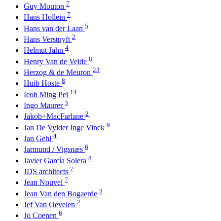
7
Guy Mouton
7
Hans Hollein
5
Hans van der Laan
2
Hans Verstuyft
4
Helmut Jahn
8
Henry Van de Velde
23
Herzog & de Meuron
8
Huib Hoste
14
Ieoh Ming Pei
3
Ingo Maurer
2
Jakob+MacFarlane
9
Jan De Vylder Inge Vinck
4
Jan Gehl
6
Jarmund / Vigsnæs
8
Javier García Solera
7
JDS architects
7
Jean Nouvel
3
Jean Van den Bogaerde
2
Jef Van Oevelen
6
Jo Coenen