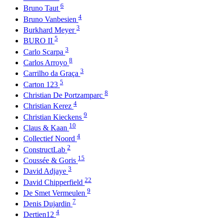
6
Bruno Taut
4
Bruno Vanbesien
3
Burkhard Meyer
5
BURO II
3
Carlo Scarpa
8
Carlos Arroyo
3
Carrilho da Graça
5
Carton 123
8
Christian De Portzamparc
4
Christian Kerez
9
Christian Kieckens
10
Claus & Kaan
4
Collectief Noord
2
ConstructLab
15
Coussée & Goris
3
David Adjaye
22
David Chipperfield
9
De Smet Vermeulen
7
Denis Dujardin
4
Dertien12