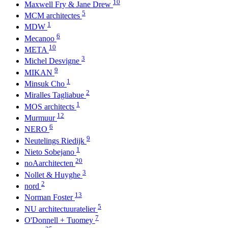
10
Maxwell Fry & Jane Drew
5
MCM architectes
1
MDW
6
Mecanoo
10
META
3
Michel Desvigne
9
MIKAN
1
Minsuk Cho
2
Miralles Tagliabue
1
MOS architects
12
Murmuur
6
NERO
9
Neutelings Riedijk
1
Nieto Sobejano
20
noAarchitecten
3
Nollet & Huyghe
2
nord
13
Norman Foster
5
NU architectuuratelier
7
O'Donnell + Tuomey