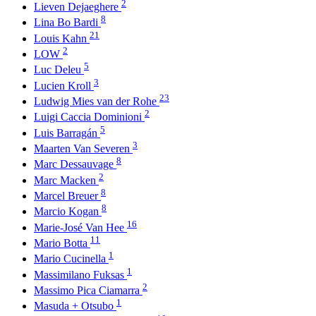
2
Lieven Dejaeghere
8
Lina Bo Bardi
21
Louis Kahn
2
LOW
5
Luc Deleu
3
Lucien Kroll
23
Ludwig Mies van der Rohe
2
Luigi Caccia Dominioni
5
Luis Barragán
3
Maarten Van Severen
8
Marc Dessauvage
2
Marc Macken
8
Marcel Breuer
8
Marcio Kogan
16
Marie-José Van Hee
11
Mario Botta
1
Mario Cucinella
1
Massimilano Fuksas
2
Massimo Pica Ciamarra
1
Masuda + Otsubo