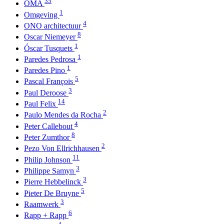
35
OMA
1
Omgeving
4
ONO architectuur
8
Oscar Niemeyer
1
Óscar Tusquets
1
Paredes Pedrosa
1
Paredes Pino
5
Pascal François
3
Paul Deroose
14
Paul Felix
2
Paulo Mendes da Rocha
4
Peter Callebout
8
Peter Zumthor
2
Pezo Von Ellrichhausen
11
Philip Johnson
3
Philippe Samyn
3
Pierre Hebbelinck
5
Pieter De Bruyne
3
Raamwerk
6
Rapp + Rapp
4