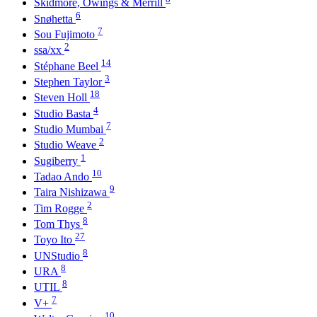
Skidmore, Owings & Merrill
6
Snøhetta
7
Sou Fujimoto
2
ssa/xx
14
Stéphane Beel
3
Stephen Taylor
18
Steven Holl
4
Studio Basta
7
Studio Mumbai
2
Studio Weave
1
Sugiberry
10
Tadao Ando
9
Taira Nishizawa
2
Tim Rogge
8
Tom Thys
27
Toyo Ito
8
UNStudio
8
URA
8
UTIL
7
V+
10