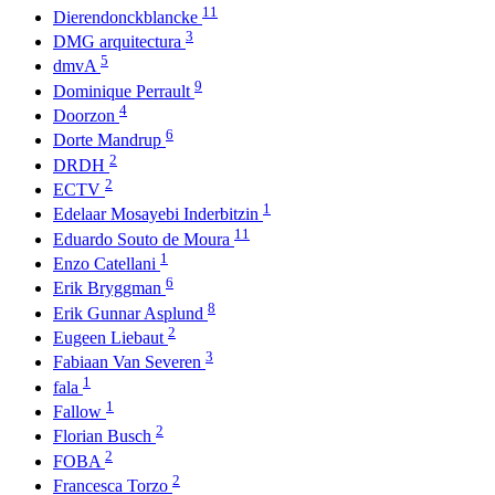
11
Dierendonckblancke
3
DMG arquitectura
5
dmvA
9
Dominique Perrault
4
Doorzon
6
Dorte Mandrup
2
DRDH
2
ECTV
1
Edelaar Mosayebi Inderbitzin
11
Eduardo Souto de Moura
1
Enzo Catellani
6
Erik Bryggman
8
Erik Gunnar Asplund
2
Eugeen Liebaut
3
Fabiaan Van Severen
1
fala
1
Fallow
2
Florian Busch
2
FOBA
2
Francesca Torzo