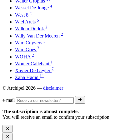
Walter Gropius
4
Wessel De Jonge
4
West 8
5
Wiel Arets
2
Willem Dudok
2
Willy Van Der Meeren
3
Wim Cuyvers
3
Wim Goes
2
WOHA
1
Wouter Callebaut
7
Xavier De Geyter
11
Zaha Hadid
© Archipel 2026
—
disclaimer
e-mail
The subscription is almost complete.
You will receive an email to confirm your subscription.