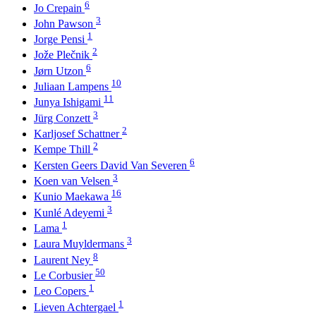
6
Jo Crepain
3
John Pawson
1
Jorge Pensi
2
Jože Plečnik
6
Jørn Utzon
10
Juliaan Lampens
11
Junya Ishigami
3
Jürg Conzett
2
Karljosef Schattner
2
Kempe Thill
6
Kersten Geers David Van Severen
3
Koen van Velsen
16
Kunio Maekawa
3
Kunlé Adeyemi
1
Lama
3
Laura Muyldermans
8
Laurent Ney
50
Le Corbusier
1
Leo Copers
1
Lieven Achtergael