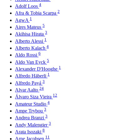
4
Adolf Loos
2
Afra & Tobia Scarpa
1
AgwA
5
Aires Mateus
3
Akihisa Hirata
1
Alberto Alessi
4
Alberto Kalach
6
Aldo Rossi
5
Aldo Van Eyck
1
Alexander D'Hooghe
1
Alfredo Häberli
3
Alfredo Payá
24
Alvar Aalto
12
Álvaro Siza Vieira
4
Amateur Studio
3
Ampe Trybou
3
Andrea Branzi
3
Andy Malengier
8
Arata Isozaki
11
Arne Jacobsen