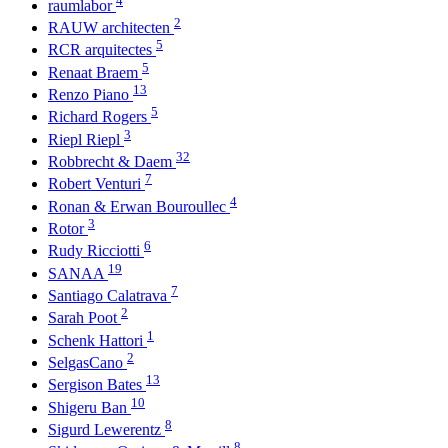
raumlabor
2
RAUW architecten
5
RCR arquitectes
5
Renaat Braem
13
Renzo Piano
5
Richard Rogers
3
Riepl Riepl
32
Robbrecht & Daem
7
Robert Venturi
4
Ronan & Erwan Bouroullec
3
Rotor
6
Rudy Ricciotti
19
SANAA
7
Santiago Calatrava
2
Sarah Poot
1
Schenk Hattori
2
SelgasCano
13
Sergison Bates
10
Shigeru Ban
8
Sigurd Lewerentz
8