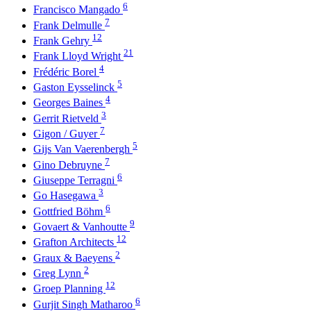
6
Francisco Mangado
7
Frank Delmulle
12
Frank Gehry
21
Frank Lloyd Wright
4
Frédéric Borel
5
Gaston Eysselinck
4
Georges Baines
3
Gerrit Rietveld
7
Gigon / Guyer
5
Gijs Van Vaerenbergh
7
Gino Debruyne
6
Giuseppe Terragni
3
Go Hasegawa
6
Gottfried Böhm
9
Govaert & Vanhoutte
12
Grafton Architects
2
Graux & Baeyens
2
Greg Lynn
12
Groep Planning
6
Gurjit Singh Matharoo