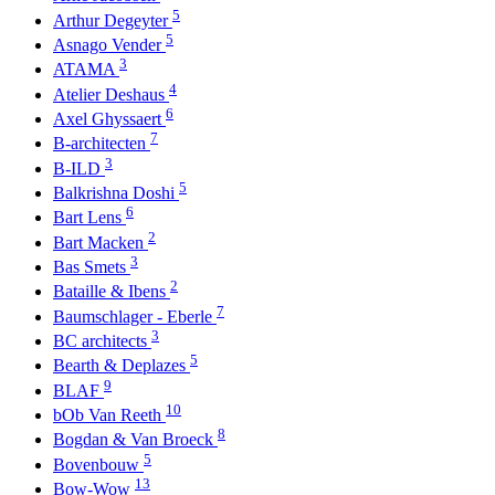
5
Arthur Degeyter
5
Asnago Vender
3
ATAMA
4
Atelier Deshaus
6
Axel Ghyssaert
7
B-architecten
3
B-ILD
5
Balkrishna Doshi
6
Bart Lens
2
Bart Macken
3
Bas Smets
2
Bataille & Ibens
7
Baumschlager - Eberle
3
BC architects
5
Bearth & Deplazes
9
BLAF
10
bOb Van Reeth
8
Bogdan & Van Broeck
5
Bovenbouw
13
Bow-Wow