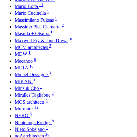
11
Mario Botta
1
Mario Cucinella
1
Massimilano Fuksas
2
Massimo Pica Ciamarra
1
Masuda + Otsubo
10
Maxwell Fry & Jane Drew
5
MCM architectes
1
MDW
6
Mecanoo
10
META
3
Michel Desvigne
9
MIKAN
1
Minsuk Cho
2
Miralles Tagliabue
1
MOS architects
12
Murmuur
6
NERO
9
Neutelings Riedijk
1
Nieto Sobejano
20
noAarchitecten