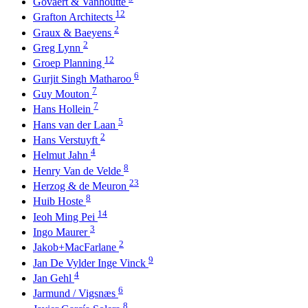
Govaert & Vanhoutte
12
Grafton Architects
2
Graux & Baeyens
2
Greg Lynn
12
Groep Planning
6
Gurjit Singh Matharoo
7
Guy Mouton
7
Hans Hollein
5
Hans van der Laan
2
Hans Verstuyft
4
Helmut Jahn
8
Henry Van de Velde
23
Herzog & de Meuron
8
Huib Hoste
14
Ieoh Ming Pei
3
Ingo Maurer
2
Jakob+MacFarlane
9
Jan De Vylder Inge Vinck
4
Jan Gehl
6
Jarmund / Vigsnæs
8