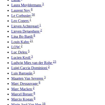
3
Laura Muyldermans
8
Laurent Ney
50
Le Corbusier
1
Leo Copers
1
Lieven Achtergael
2
Lieven Dejaeghere
8
Lina Bo Bardi
21
Louis Kahn
2
LOW
5
Luc Deleu
3
Lucien Kroll
23
Ludwig Mies van der Rohe
2
Luigi Caccia Dominioni
5
Luis Barragán
3
Maarten Van Severen
8
Marc Dessauvage
2
Marc Macken
8
Marcel Breuer
8
Marcio Kogan
16
Marie-José Van Hee