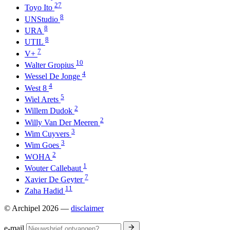
27
Toyo Ito
8
UNStudio
8
URA
8
UTIL
7
V+
10
Walter Gropius
4
Wessel De Jonge
4
West 8
5
Wiel Arets
2
Willem Dudok
2
Willy Van Der Meeren
3
Wim Cuyvers
3
Wim Goes
2
WOHA
1
Wouter Callebaut
7
Xavier De Geyter
11
Zaha Hadid
© Archipel 2026
—
disclaimer
e-mail