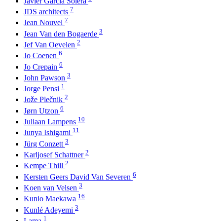
Javier García Solera
7
JDS architects
7
Jean Nouvel
3
Jean Van den Bogaerde
2
Jef Van Oevelen
6
Jo Coenen
6
Jo Crepain
3
John Pawson
1
Jorge Pensi
2
Jože Plečnik
6
Jørn Utzon
10
Juliaan Lampens
11
Junya Ishigami
3
Jürg Conzett
2
Karljosef Schattner
2
Kempe Thill
6
Kersten Geers David Van Severen
3
Koen van Velsen
16
Kunio Maekawa
3
Kunlé Adeyemi
1
Lama