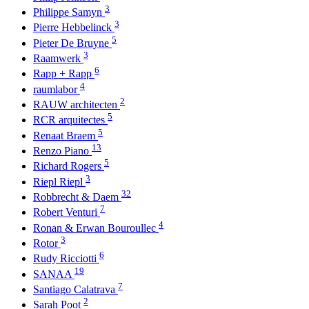
3
Philippe Samyn
3
Pierre Hebbelinck
5
Pieter De Bruyne
3
Raamwerk
6
Rapp + Rapp
4
raumlabor
2
RAUW architecten
5
RCR arquitectes
5
Renaat Braem
13
Renzo Piano
5
Richard Rogers
3
Riepl Riepl
32
Robbrecht & Daem
7
Robert Venturi
4
Ronan & Erwan Bouroullec
3
Rotor
6
Rudy Ricciotti
19
SANAA
7
Santiago Calatrava
2
Sarah Poot