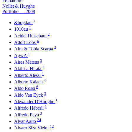
Fotoalbum
Nollet & Huyghe
Portfolio — 2008
3
&bogdan
1
1010au
2
Achiel Hutsebaut
4
Adolf Loos
2
Afra & Tobia Scarpa
1
AgwA
5
Aires Mateus
3
Akihisa Hirata
1
Alberto Alessi
4
Alberto Kalach
6
Aldo Rossi
5
Aldo Van Eyck
1
Alexander D'Hooghe
1
Alfredo Häberli
3
Alfredo Payá
24
Alvar Aalto
12
Álvaro Siza Vieira