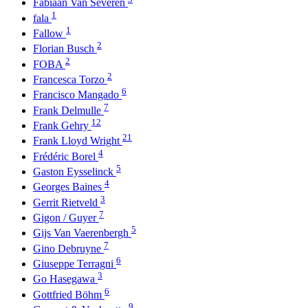
Fabiaan Van Severen
1
fala
1
Fallow
2
Florian Busch
2
FOBA
2
Francesca Torzo
6
Francisco Mangado
7
Frank Delmulle
12
Frank Gehry
21
Frank Lloyd Wright
4
Frédéric Borel
5
Gaston Eysselinck
4
Georges Baines
3
Gerrit Rietveld
7
Gigon / Guyer
5
Gijs Van Vaerenbergh
7
Gino Debruyne
6
Giuseppe Terragni
3
Go Hasegawa
6
Gottfried Böhm
9