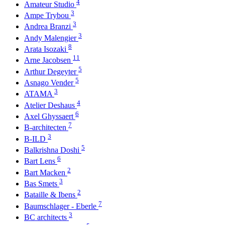
4
Amateur Studio
3
Ampe Trybou
3
Andrea Branzi
3
Andy Malengier
8
Arata Isozaki
11
Arne Jacobsen
5
Arthur Degeyter
5
Asnago Vender
3
ATAMA
4
Atelier Deshaus
6
Axel Ghyssaert
7
B-architecten
3
B-ILD
5
Balkrishna Doshi
6
Bart Lens
2
Bart Macken
3
Bas Smets
2
Bataille & Ibens
7
Baumschlager - Eberle
3
BC architects