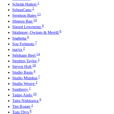
1
Schenk Hattori
2
SelgasCano
13
Sergison Bates
10
Shigeru Ban
8
Sigurd Lewerentz
8
Skidmore, Owings & Merrill
6
Snøhetta
7
Sou Fujimoto
2
ssa/xx
14
Stéphane Beel
3
Stephen Taylor
18
Steven Holl
4
Studio Basta
7
Studio Mumbai
2
Studio Weave
1
Sugiberry
10
Tadao Ando
9
Taira Nishizawa
2
Tim Rogge
8
Tom Thys