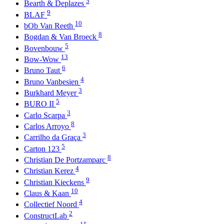
5
Bearth & Deplazes
9
BLAF
10
bOb Van Reeth
8
Bogdan & Van Broeck
5
Bovenbouw
13
Bow-Wow
6
Bruno Taut
4
Bruno Vanbesien
3
Burkhard Meyer
5
BURO II
3
Carlo Scarpa
8
Carlos Arroyo
3
Carrilho da Graça
5
Carton 123
8
Christian De Portzamparc
4
Christian Kerez
9
Christian Kieckens
10
Claus & Kaan
4
Collectief Noord
2
ConstructLab