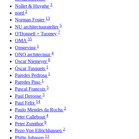
3
Nollet & Huyghe
2
nord
13
Norman Foster
5
NU architectuuratelier
7
O'Donnell + Tuomey
35
OMA
1
Omgeving
4
ONO architectuur
8
Oscar Niemeyer
1
Óscar Tusquets
1
Paredes Pedrosa
1
Paredes Pino
5
Pascal François
3
Paul Deroose
14
Paul Felix
2
Paulo Mendes da Rocha
4
Peter Callebout
8
Peter Zumthor
2
Pezo Von Ellrichhausen
11
Philip Johnson