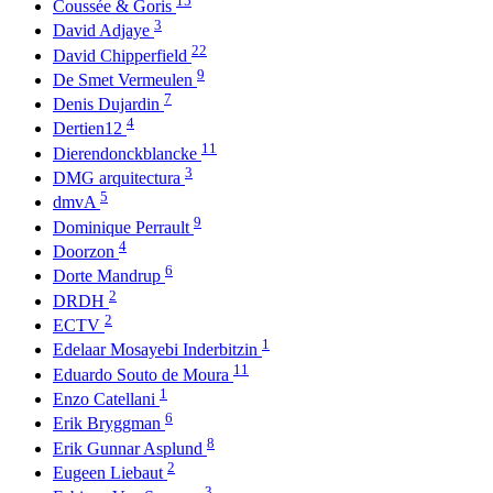
15
Coussée & Goris
3
David Adjaye
22
David Chipperfield
9
De Smet Vermeulen
7
Denis Dujardin
4
Dertien12
11
Dierendonckblancke
3
DMG arquitectura
5
dmvA
9
Dominique Perrault
4
Doorzon
6
Dorte Mandrup
2
DRDH
2
ECTV
1
Edelaar Mosayebi Inderbitzin
11
Eduardo Souto de Moura
1
Enzo Catellani
6
Erik Bryggman
8
Erik Gunnar Asplund
2
Eugeen Liebaut
3