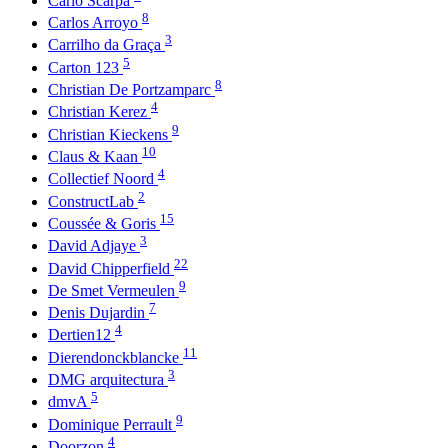
Carlo Scarpa
8
Carlos Arroyo
3
Carrilho da Graça
5
Carton 123
8
Christian De Portzamparc
4
Christian Kerez
9
Christian Kieckens
10
Claus & Kaan
4
Collectief Noord
2
ConstructLab
15
Coussée & Goris
3
David Adjaye
22
David Chipperfield
9
De Smet Vermeulen
7
Denis Dujardin
4
Dertien12
11
Dierendonckblancke
3
DMG arquitectura
5
dmvA
9
Dominique Perrault
4
Doorzon