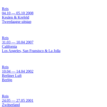
Reis
04.10
—
05.10
2008
Keulen & Krefeld
Tweedaagse uitstap
Reis
31.03
—
10.04
2007
California
Los Angeles, San Fransisco & La Jolla
Reis
10.04
—
14.04
2002
Berliner Luft
Berlijn
Reis
24.05
—
27.05
2001
Zwitserland