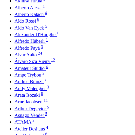
Akihisa Hirata
1
Alberto Alessi
4
Alberto Kalach
6
Aldo Rossi
5
Aldo Van Eyck
1
Alexander D'Hooghe
1
Alfredo Häberli
3
Alfredo Payá
24
Alvar Aalto
12
Álvaro Siza Vieira
4
Amateur Studio
3
Ampe Trybou
3
Andrea Branzi
3
Andy Malengier
8
Arata Isozaki
11
Arne Jacobsen
5
Arthur Degeyter
5
Asnago Vender
3
ATAMA
4
Atelier Deshaus
6