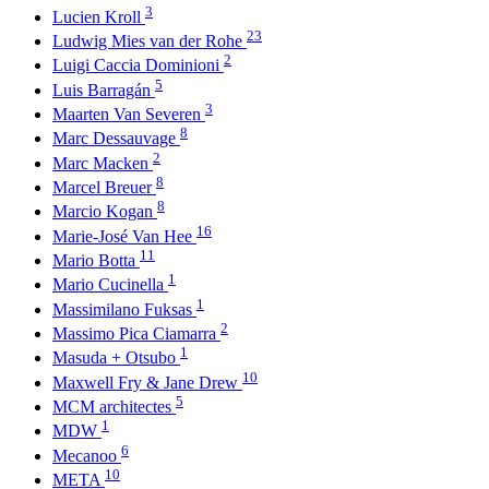
3
Lucien Kroll
23
Ludwig Mies van der Rohe
2
Luigi Caccia Dominioni
5
Luis Barragán
3
Maarten Van Severen
8
Marc Dessauvage
2
Marc Macken
8
Marcel Breuer
8
Marcio Kogan
16
Marie-José Van Hee
11
Mario Botta
1
Mario Cucinella
1
Massimilano Fuksas
2
Massimo Pica Ciamarra
1
Masuda + Otsubo
10
Maxwell Fry & Jane Drew
5
MCM architectes
1
MDW
6
Mecanoo
10
META