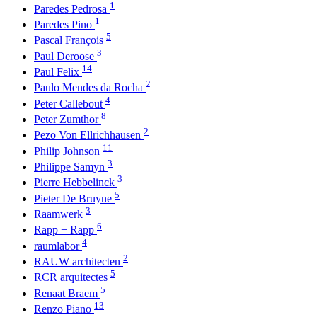
1
Paredes Pedrosa
1
Paredes Pino
5
Pascal François
3
Paul Deroose
14
Paul Felix
2
Paulo Mendes da Rocha
4
Peter Callebout
8
Peter Zumthor
2
Pezo Von Ellrichhausen
11
Philip Johnson
3
Philippe Samyn
3
Pierre Hebbelinck
5
Pieter De Bruyne
3
Raamwerk
6
Rapp + Rapp
4
raumlabor
2
RAUW architecten
5
RCR arquitectes
5
Renaat Braem
13
Renzo Piano