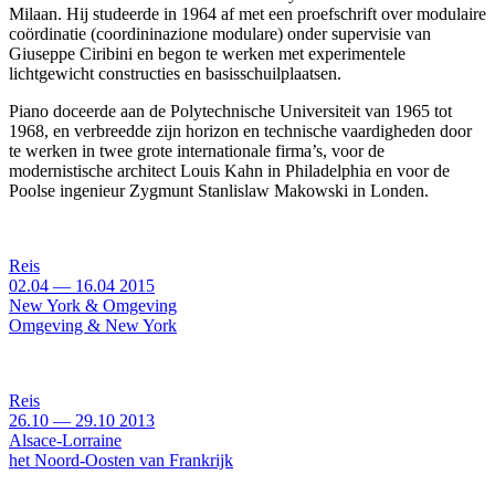
Milaan. Hij studeerde in 1964 af met een proefschrift over modulaire
coördinatie (coordininazione modulare) onder supervisie van
Giuseppe Ciribini en begon te werken met experimentele
lichtgewicht constructies en basisschuilplaatsen.
Piano doceerde aan de Polytechnische Universiteit van 1965 tot
1968, en verbreedde zijn horizon en technische vaardigheden door
te werken in twee grote internationale firma’s, voor de
modernistische architect Louis Kahn in Philadelphia en voor de
Poolse ingenieur Zygmunt Stanlislaw Makowski in Londen.
Reis
02.04
—
16.04
2015
New York & Omgeving
Omgeving & New York
Reis
26.10
—
29.10
2013
Alsace-Lorraine
het Noord-Oosten van Frankrijk