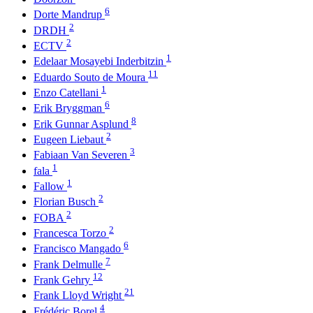
6
Dorte Mandrup
2
DRDH
2
ECTV
1
Edelaar Mosayebi Inderbitzin
11
Eduardo Souto de Moura
1
Enzo Catellani
6
Erik Bryggman
8
Erik Gunnar Asplund
2
Eugeen Liebaut
3
Fabiaan Van Severen
1
fala
1
Fallow
2
Florian Busch
2
FOBA
2
Francesca Torzo
6
Francisco Mangado
7
Frank Delmulle
12
Frank Gehry
21
Frank Lloyd Wright
4
Frédéric Borel