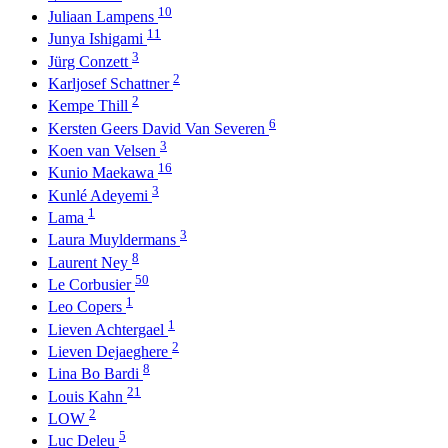
10
Juliaan Lampens
11
Junya Ishigami
3
Jürg Conzett
2
Karljosef Schattner
2
Kempe Thill
6
Kersten Geers David Van Severen
3
Koen van Velsen
16
Kunio Maekawa
3
Kunlé Adeyemi
1
Lama
3
Laura Muyldermans
8
Laurent Ney
50
Le Corbusier
1
Leo Copers
1
Lieven Achtergael
2
Lieven Dejaeghere
8
Lina Bo Bardi
21
Louis Kahn
2
LOW
5
Luc Deleu