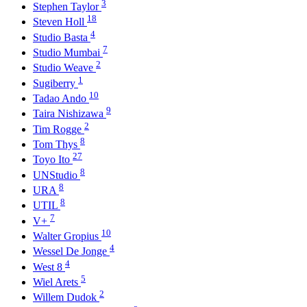
3
Stephen Taylor
18
Steven Holl
4
Studio Basta
7
Studio Mumbai
2
Studio Weave
1
Sugiberry
10
Tadao Ando
9
Taira Nishizawa
2
Tim Rogge
8
Tom Thys
27
Toyo Ito
8
UNStudio
8
URA
8
UTIL
7
V+
10
Walter Gropius
4
Wessel De Jonge
4
West 8
5
Wiel Arets
2
Willem Dudok