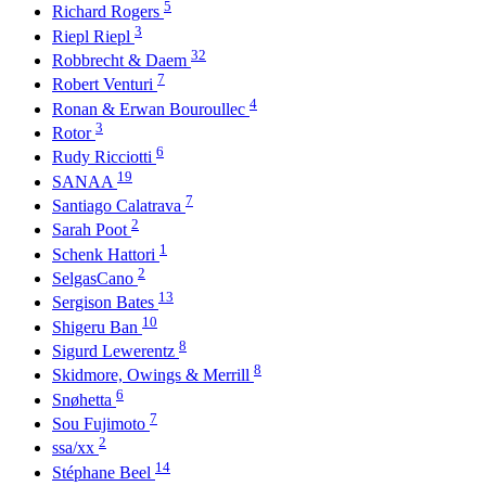
5
Richard Rogers
3
Riepl Riepl
32
Robbrecht & Daem
7
Robert Venturi
4
Ronan & Erwan Bouroullec
3
Rotor
6
Rudy Ricciotti
19
SANAA
7
Santiago Calatrava
2
Sarah Poot
1
Schenk Hattori
2
SelgasCano
13
Sergison Bates
10
Shigeru Ban
8
Sigurd Lewerentz
8
Skidmore, Owings & Merrill
6
Snøhetta
7
Sou Fujimoto
2
ssa/xx
14
Stéphane Beel