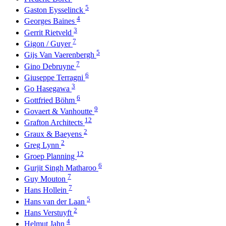
5
Gaston Eysselinck
4
Georges Baines
3
Gerrit Rietveld
7
Gigon / Guyer
5
Gijs Van Vaerenbergh
7
Gino Debruyne
6
Giuseppe Terragni
3
Go Hasegawa
6
Gottfried Böhm
9
Govaert & Vanhoutte
12
Grafton Architects
2
Graux & Baeyens
2
Greg Lynn
12
Groep Planning
6
Gurjit Singh Matharoo
7
Guy Mouton
7
Hans Hollein
5
Hans van der Laan
2
Hans Verstuyft
4
Helmut Jahn