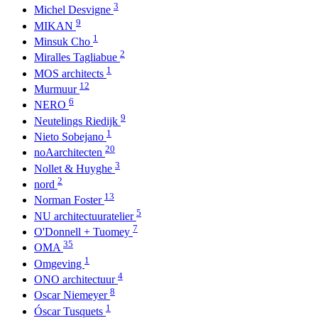
3
Michel Desvigne
9
MIKAN
1
Minsuk Cho
2
Miralles Tagliabue
1
MOS architects
12
Murmuur
6
NERO
9
Neutelings Riedijk
1
Nieto Sobejano
20
noAarchitecten
3
Nollet & Huyghe
2
nord
13
Norman Foster
5
NU architectuuratelier
7
O'Donnell + Tuomey
35
OMA
1
Omgeving
4
ONO architectuur
8
Oscar Niemeyer
1
Óscar Tusquets