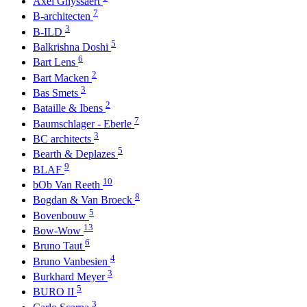
Axel Ghyssaert
7
B-architecten
3
B-ILD
5
Balkrishna Doshi
6
Bart Lens
2
Bart Macken
3
Bas Smets
2
Bataille & Ibens
7
Baumschlager - Eberle
3
BC architects
5
Bearth & Deplazes
9
BLAF
10
bOb Van Reeth
8
Bogdan & Van Broeck
5
Bovenbouw
13
Bow-Wow
6
Bruno Taut
4
Bruno Vanbesien
3
Burkhard Meyer
5
BURO II
3