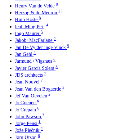
8
Henry Van de Velde
23
Herzog & de Meuron
8
Huib Hoste
14
Ieoh Ming Pei
3
Ingo Maurer
2
Jakob+MacFarlane
9
Jan De Vylder Inge Vinck
4
Jan Gehl
6
Jarmund / Vigsnæs
8
Javier García Solera
7
JDS architects
7
Jean Nouvel
3
Jean Van den Bogaerde
2
Jef Van Oevelen
6
Jo Coenen
6
Jo Crepain
3
John Pawson
1
Jorge Pensi
2
Jože Plečnik
6
Jørn Utzon