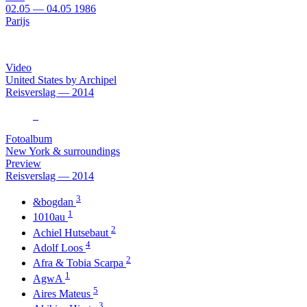
02.05
—
04.05
1986
Parijs
Video
United States by Archipel
Reisverslag — 2014
Fotoalbum
New York & surroundings
Preview
Reisverslag — 2014
3
&bogdan
1
1010au
2
Achiel Hutsebaut
4
Adolf Loos
2
Afra & Tobia Scarpa
1
AgwA
5
Aires Mateus
3